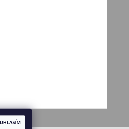
jů
UHLASÍM