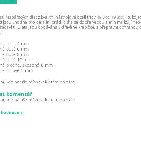
sů řezbářských dlát z kvalitní nástrojové oceli třídy 19 3xx (19 8xx). Rukoj
í jsou vhodná pro detailní práci, dláta se dobře vedou a minimalizují nebez
žadavků. Dláta jsou dodávána v dřevěné krabičce, s přepravní ochranou o
:
vné duté 4 mm
vné duté 6 mm
vné duté 8 mm
vné duté 10 mm
vné ploché, zkosené 8 mm
vné úhlové 5 mm
ní, kdo napíše příspěvek k této položce.
dat komentář
ní, kdo napíše příspěvek k této položce.
t hodnocení