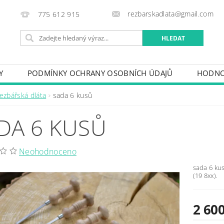
rezbarskadlata@gmail.com
775 612 915
Y
PODMÍNKY OCHRANY OSOBNÍCH ÚDAJŮ
HODNO
ezbářská dláta
sada 6 kusů
DA 6 KUSŮ
Neohodnoceno
sada 6 kus
(19 8xx).
2 60