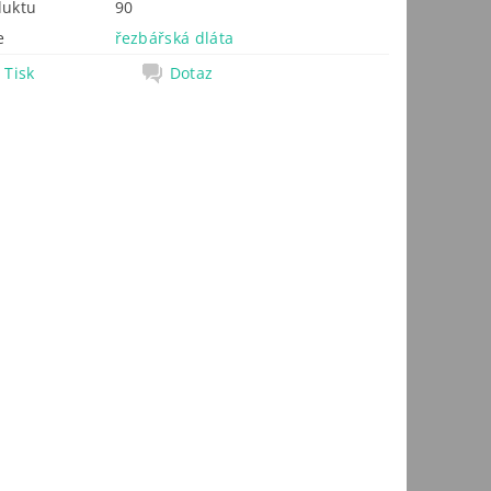
duktu
90
e
řezbářská dláta
Tisk
Dotaz