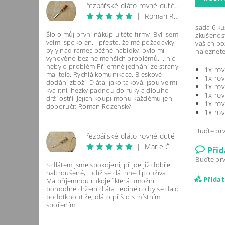
řezbářské dláto rovné duté mělké
|
Roman Rozenský
sada 6 ku
Šlo o můj první nákup u této firmy. Byl jsem
zkušenost
velmi spokojen. I přesto, že mé požadavky
vašich po
byly nad rámec běžné nabídky, bylo mi
naleznete
vyhověno bez nejmenších problémů.... nic
nebylo problém Příjemné jednání ze strany
1x ro
majitele. Rychlá komunikace. Bleskové
1x ro
dodání zboží. Dláta, jako taková, jsou velmi
1x ro
kvalitní, hezky padnou do ruky a dlouho
1x ro
drží ostří. Jejich koupi mohu každému jen
1x ro
doporučit Roman Rozenský
1x ro
Buďte prv
řezbářské dláto rovné duté
|
Marie Č.
Při
Buďte prv
S dlátem jsme spokojeni, přijde již dobře
nabroušené, tudíž se dá ihned používat.
Přida
Má příjemnou rukojeť která umožní
pohodlné držení dláta. Jediné co by se dalo
podotknout že, dláto přišlo s místním
spořením.