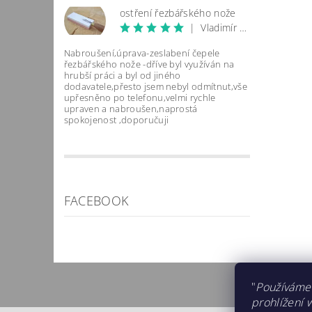
ostření řezbářského nože
|
Vladimír Komárek
Nabroušení,úprava-zeslabení čepele
řezbářského nože -dříve byl využíván na
hrubší práci a byl od jiného
dodavatele,přesto jsem nebyl odmítnut,vše
upřesněno po telefonu,velmi rychle
upraven a nabroušen,naprostá
Vlož
spokojenost ,doporučuji
FACEBOOK
"
Používáme
prohlížení 