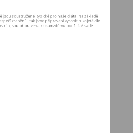
etě jsou soustružené, typické pro naše dláta. Na základě
pečí zranění. I tak jsme připraveni vyrobit rukojetě dle
stří a jsou připravena k okamžitému použití. V sadě