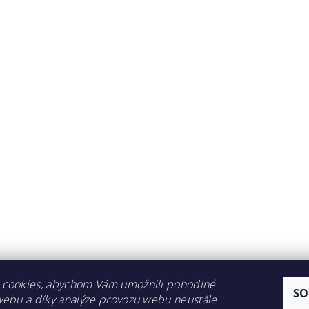
ením hodnocení souhlasíte s
podmínkami ochrany osobních úda
 cookies, abychom Vám umožnili pohodlné
SO
webu a díky analýze provozu webu neustále