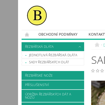
OBCHODNÍ PODMÍNKY
KONTAKT
ř
ŘEZBÁŘSKÁ DLÁTA
JEDNOTLIVÁ ŘEZBÁŘSKÁ DLÁTA
SA
SADY ŘEZBÁŘSKÝCH DLÁT
ŘEZBÁŘSKÉ NOŽE
PŘÍSLUŠENSTVÍ
ÚDRŽBA ŘEZBÁŘSKÝCH DÁT A
NOŽŮ