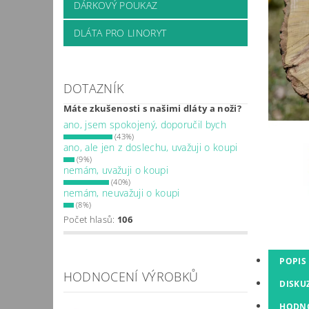
DÁRKOVÝ POUKAZ
DLÁTA PRO LINORYT
DOTAZNÍK
Máte zkušenosti s našimi dláty a noži?
ano, jsem spokojený, doporučil bych
(43%)
ano, ale jen z doslechu, uvažuji o koupi
(9%)
nemám, uvažuji o koupi
(40%)
nemám, neuvažuji o koupi
(8%)
Počet hlasů:
106
POPIS
HODNOCENÍ VÝROBKŮ
DISKU
HODN