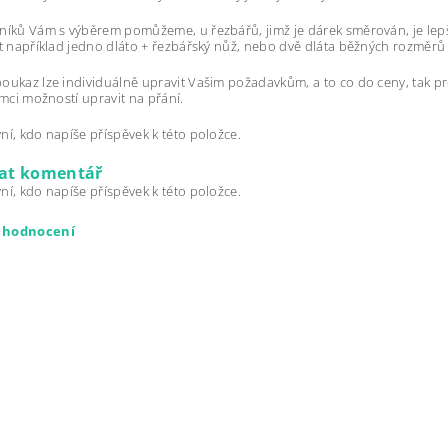
níků Vám s výběrem pomůžeme, u řezbářů, jimž je dárek směrován, je lepš
it například jedno dláto + řezbářský nůž, nebo dvě dláta běžných rozměrů 
oukaz lze individuálně upravit Vašim požadavkům, a to co do ceny, tak pr
rámci možností upravit na přání.
ní, kdo napíše příspěvek k této položce.
dat komentář
ní, kdo napíše příspěvek k této položce.
t hodnocení