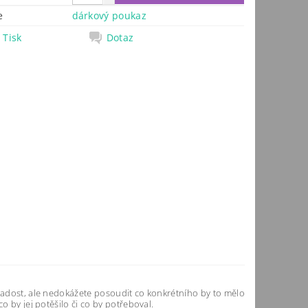
e
dárkový poukaz
Tisk
Dotaz
 radost, ale nedokážete posoudit co konkrétního by to mělo
o by jej potěšilo či co by potřeboval.