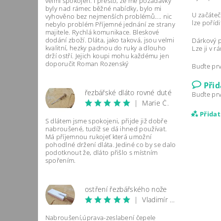
velmi spokojen. I přesto, že mé požadavky
byly nad rámec běžné nabídky, bylo mi
U začáteč
vyhověno bez nejmenších problémů.... nic
lze poříd
nebylo problém Příjemné jednání ze strany
majitele. Rychlá komunikace. Bleskové
dodání zboží. Dláta, jako taková, jsou velmi
Dárkový p
kvalitní, hezky padnou do ruky a dlouho
Lze ji v 
drží ostří. Jejich koupi mohu každému jen
doporučit Roman Rozenský
Buďte prv
Při
řezbářské dláto rovné duté
Buďte prv
|
Marie Č.
Přida
S dlátem jsme spokojeni, přijde již dobře
nabroušené, tudíž se dá ihned používat.
Má příjemnou rukojeť která umožní
pohodlné držení dláta. Jediné co by se dalo
podotknout že, dláto přišlo s místním
spořením.
ostření řezbářského nože
|
Vladimír Komárek
Nabroušení,úprava-zeslabení čepele