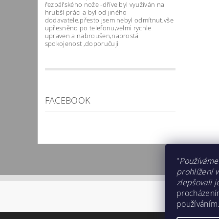
řezbářského nože -dříve byl využíván na
hrubší práci a byl od jiného
Vlož
dodavatele,přesto jsem nebyl odmítnut,vše
upřesněno po telefonu,velmi rychle
upraven a nabroušen,naprostá
spokojenost ,doporučuji
FACEBOOK
"
Používáme
prohlížení 
zlepšovali j
procházením
používáním.