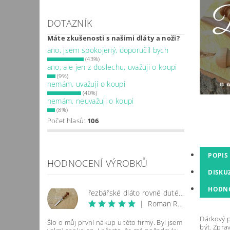
DOTAZNÍK
Máte zkušenosti s našimi dláty a noži?
ano, jsem spokojený, doporučil bych
(43%)
ano, ale jen z doslechu, uvažuji o koupi
(9%)
nemám, uvažuji o koupi
(40%)
nemám, neuvažuji o koupi
(8%)
Počet hlasů:
106
POPIS
HODNOCENÍ VÝROBKŮ
DISKU
HODN
řezbářské dláto rovné duté mělké
|
Roman Rozenský
Dárkový p
Šlo o můj první nákup u této firmy. Byl jsem
být. Zpra