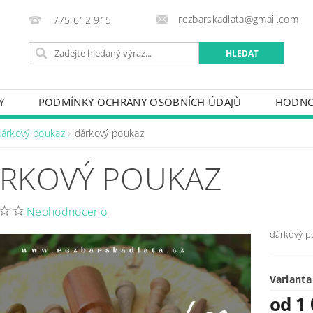
rezbarskadlata@gmail.com
775 612 915
Y
PODMÍNKY OCHRANY OSOBNÍCH ÚDAJŮ
HODNO
dárkový poukaz
dárkový poukaz
RKOVÝ POUKAZ
Neohodnoceno
dárkový p
Varianta
od 1