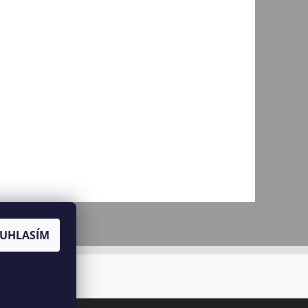
jů
UHLASÍM