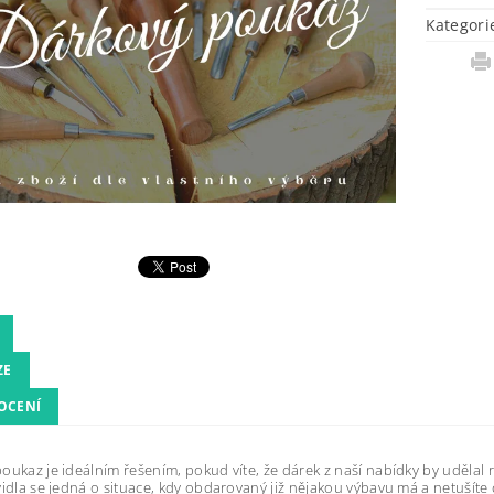
Kategori
ZE
OCENÍ
oukaz je ideálním řešením, pokud víte, že dárek z naší nabídky by udělal
vidla se jedná o situace, kdy obdarovaný již nějakou výbavu má a netušíte c