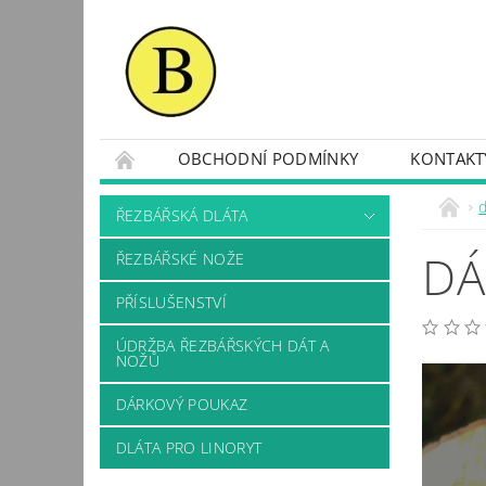
OBCHODNÍ PODMÍNKY
KONTAKT
ŘEZBÁŘSKÁ DLÁTA
DÁ
ŘEZBÁŘSKÉ NOŽE
PŘÍSLUŠENSTVÍ
ÚDRŽBA ŘEZBÁŘSKÝCH DÁT A
NOŽŮ
DÁRKOVÝ POUKAZ
DLÁTA PRO LINORYT